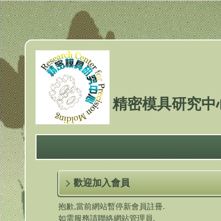
跳
到
主
要
內
容
區
精密模具研究中
歡迎加入會員
抱歉,當前網站暫停新會員註冊.
如需服務請聯絡網站管理員.