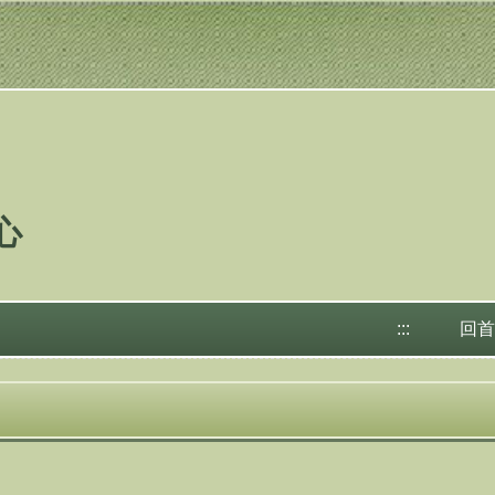
心
:::
回首